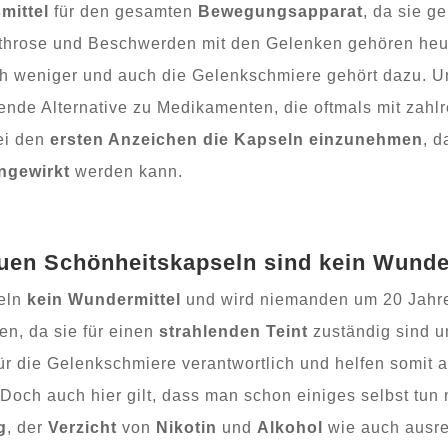
mittel
für den gesamten
Bewegungsapparat
, da sie g
throse und Beschwerden mit den Gelenken gehören heut
ich weniger und auch die Gelenkschmiere gehört dazu. U
ende Alternative zu Medikamenten, die oftmals mit zah
ei den
ersten Anzeichen
die Kapseln einzunehmen
, d
ngewirkt
werden kann.
uen Schönheitskapseln sind kein Wunde
eln
kein Wundermittel
und wird niemanden um 20 Jahr
n, da sie für einen
strahlenden Teint
zuständig sind u
ür die Gelenkschmiere verantwortlich und helfen somit 
. Doch auch hier gilt, dass man schon einiges selbst tu
g
, der
Verzicht
von
Nikotin
und
Alkohol
wie auch ausre