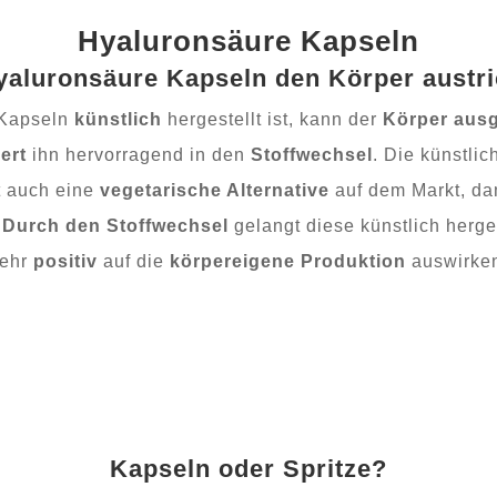
Hyaluronsäure Kapseln
yaluronsäure Kapseln den Körper austr
 Kapseln
künstlich
hergestellt ist, kann der
Körper ausg
iert
ihn hervorragend in den
Stoffwechsel
. Die künstli
st auch eine
vegetarische Alternative
auf dem Markt, da
Durch den Stoffwechsel
gelangt diese künstlich herge
ehr
positiv
auf die
körpereigene
Produktion
auswirke
Kapseln oder Spritze?