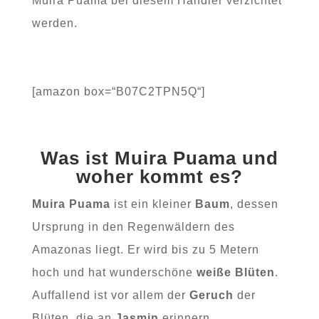
Muira Puama bei diesem Händler verzichtet
werden.
[amazon box=“B07C2TPN5Q“]
Was ist Muira Puama und
woher kommt es?
Muira Puama
ist ein kleiner
Baum
, dessen
Ursprung in den Regenwäldern des
Amazonas liegt. Er wird bis zu 5 Metern
hoch und hat wunderschöne
weiße Blüten
.
Auffallend ist vor allem der
Geruch
der
Blüten, die an
Jasmin
erinnern.