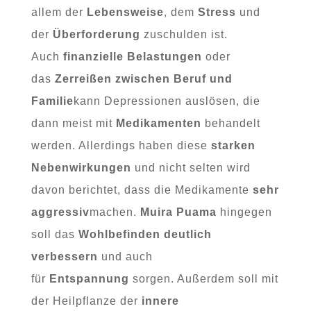
allem der
Lebensweise
, dem
Stress
und
der
Überforderung
zuschulden ist.
Auch
finanzielle Belastungen
oder
das
Zerreißen zwischen Beruf und
Familie
kann Depressionen auslösen, die
dann meist mit
Medikamenten
behandelt
werden. Allerdings haben diese
starken
Nebenwirkungen
und nicht selten wird
davon berichtet, dass die Medikamente
sehr
aggressiv
machen.
Muira Puama
hingegen
soll das
Wohlbefinden deutlich
verbessern
und auch
für
Entspannung
sorgen. Außerdem soll mit
der Heilpflanze der
innere