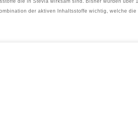
tsstoffe die in Stevia wirksam sind. Bisher wurden über 1
Kombination der aktiven Inhaltsstoffe wichtig, welche di