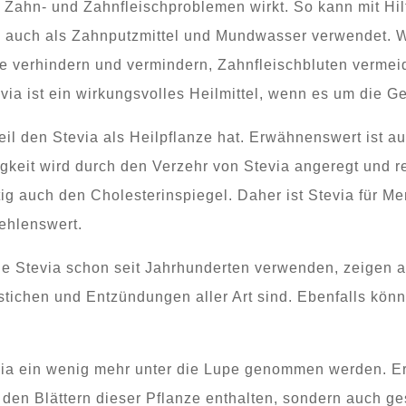
i Zahn- und Zahnfleischproblemen wirkt. So kann mit Hi
b auch als Zahnputzmittel und Mundwasser verwendet. W
e verhindern und vermindern, Zahnfleischbluten verm
via ist ein wirkungsvolles Heilmittel, wenn es um die 
rteil den Stevia als Heilpflanze hat. Erwähnenswert ist a
eit wird durch den Verzehr von Stevia angeregt und reg
tig auch den Cholesterinspiegel. Daher ist Stevia für M
ehlenswert.
die Stevia schon seit Jahrhunderten verwenden, zeigen
ichen und Entzündungen aller Art sind. Ebenfalls könn
evia ein wenig mehr unter die Lupe genommen werden. Ers
in den Blättern dieser Pflanze enthalten, sondern auch g